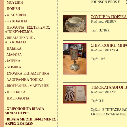
... (
JOHNSON BROS E
-
ΜΟΥΣΙΚΗ
-
ΠΟΙΗΣΗ
-
ΦΙΛΟΣΟΦΙΑ
ΣΟΥΠΙΕΡΑ ΠΟΡΣΕΛ
-
ΨΥΧΟΛΟΓΙΑ
Κωδικός:
#Π3077
-
ΘΕΟΛΟΓΙΑ - ΕΣΩΤΕΡΙΣΜΟΣ -
Τιμή:
32/16 €
ΑΠΟΚΡΥΦΙΣΜΟΣ
-
ΒΙΒΛΙΑ ΤΕΧΝΗΣ -
ΛΕΥΚΩΜΑΤΑ
ΣΠΙΡΤΟΘΗΚΗ ΜΠΡΟ
-
ΠΑΙΔΙΚΑ
Κωδικός:
#Π12884
-
ΔΙΑΦΟΡΑ
Τιμή:
10 €
-
ΙΑΤΡΙΚΑ
-
ΝΟΜΙΚΑ
-
ΣΧΟΛΙΚΑ-ΕΚΠΑΙΔΕΥΤΙΚΑ
-
ΛΑΟΓΡΑΦΙΚΑ-ΤΟΠΙΚΑ
-
ΒΙΟΓΡΑΦΙΕΣ - ΜΑΡΤΥΡΙΕΣ
ΤΙΜΟΚΑΤΑΛΟΓΟΙ Β
-
ΠΕΡΙΟΔΙΚΑ
Κωδικός:
#Π3205
-
ΗΜΕΡΟΛΟΓΙΑ
Τιμή:
3 €
-
ΧΕΙΡΟΠΟΙΗΤΑ ΒΙΒΛΙΑ
Σχόλια:
2 ΤΕΤΡΑΣΕΛΙΔ
ΜΙΝΙΑΤΟΥΡΕΣ
ΕΚΔΟΣΕΩΝ''ΑΝΑΓΝΩΣΤΙ
-
ΒΙΒΛΙΑ ΜΕ ΖΩΓΡΑΦΙΣΜΕΝΕΣ
ΑΚΡΕΣ ΣΕΛΙΔΩΝ