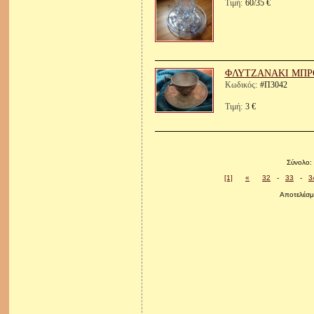
Τιμή:
60/35 €
ΦΛΥΤΖΑΝΑΚΙ ΜΠΡ
Κωδικός:
#Π3042
Τιμή:
3 €
Σύνολο:
[1]
«
32
-
33
-
3
Αποτελέσμ